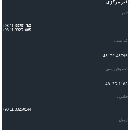
دفتر مرکزی
تلفن:
+98 11 33261753
+98 11 33251085
کد پستی:
48179-43796
صندوق پستی:
48175-1183
فکس :
+98 11 33260144
ایمیل: