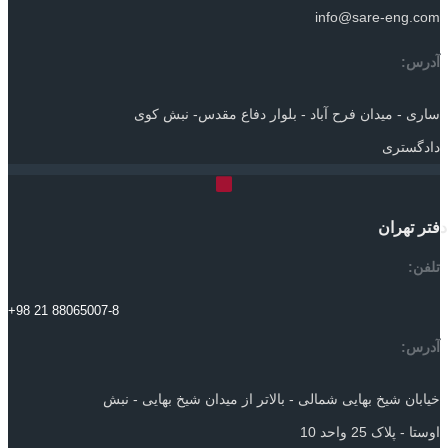
info@sare-eng.com
آدرس:
ساری - میدان فرح آباد - بلوار دفاع مقدس- نبش کوی
دادگستری
دفتر تهران
تلفن:
+98 21 88065007-8
آدرس:
خیابان شیخ بهایی شمالی - بالاتر از میدان شیخ بهایی - نبش
اوستا - پلاک 25 واحد 10